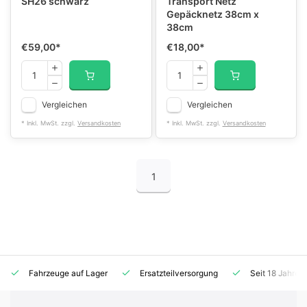
SH26 schwarz
Transport Netz
Gepäcknetz 38cm x
38cm
€59,00
*
€18,00
*
Vergleichen
Vergleichen
* Inkl. MwSt. zzgl.
Versandkosten
* Inkl. MwSt. zzgl.
Versandkosten
1
Fahrzeuge auf Lager
Ersatzteilversorgung
Seit 18 Jahren