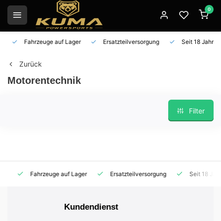
0
Fahrzeuge auf Lager
Ersatzteilversorgung
Seit 18 Jahren 
Zurück
Motorentechnik
Filter
Fahrzeuge auf Lager
Ersatzteilversorgung
Seit 18 Jahren
Kundendienst