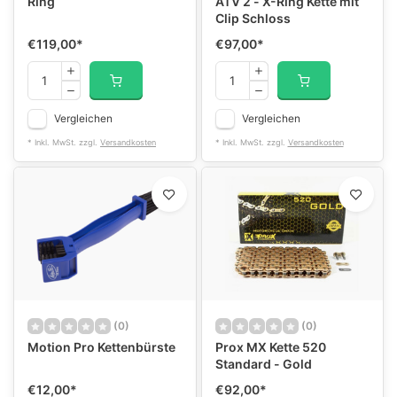
Ring
ATV 2 - X-Ring Kette mit
Clip Schloss
€119,00
*
€97,00
*
Vergleichen
Vergleichen
* Inkl. MwSt. zzgl.
Versandkosten
* Inkl. MwSt. zzgl.
Versandkosten
(0)
(0)
Motion Pro Kettenbürste
Prox MX Kette 520
Standard - Gold
€12,00
*
€92,00
*