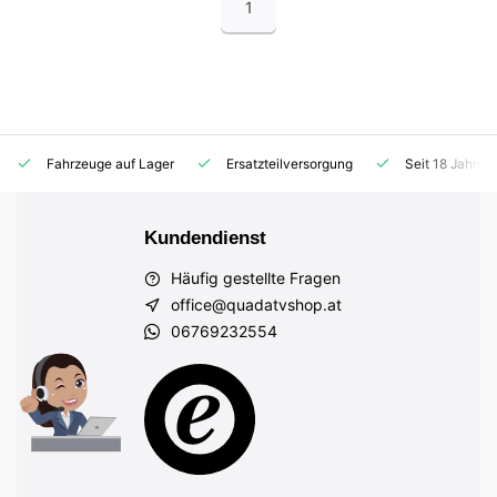
1
Fahrzeuge auf Lager
Ersatzteilversorgung
Seit 18 Jahren
Kundendienst
Häufig gestellte Fragen
office@quadatvshop.at
06769232554