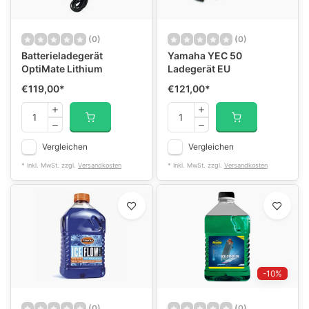
(0)
(0)
Batterieladegerät
Yamaha YEC 50
OptiMate Lithium
Ladegerät EU
€119,00
*
€121,00
*
Vergleichen
Vergleichen
* Inkl. MwSt. zzgl.
Versandkosten
* Inkl. MwSt. zzgl.
Versandkosten
-10%
(0)
(0)