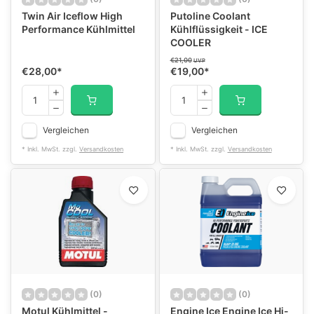
Twin Air Iceflow High
Putoline Coolant
Performance Kühlmittel
Kühlflüssigkeit - ICE
COOLER
€21,00
UVP
€28,00
*
€19,00
*
Vergleichen
Vergleichen
* Inkl. MwSt. zzgl.
Versandkosten
* Inkl. MwSt. zzgl.
Versandkosten
(0)
(0)
Motul Kühlmittel -
Engine Ice Engine Ice Hi-