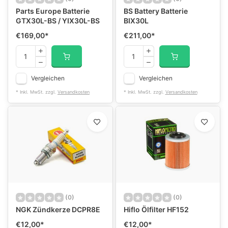
Parts Europe Batterie
BS Battery Batterie
GTX30L-BS / YIX30L-BS
BIX30L
€169,00
*
€211,00
*
Vergleichen
Vergleichen
* Inkl. MwSt. zzgl.
Versandkosten
* Inkl. MwSt. zzgl.
Versandkosten
(0)
(0)
NGK Zündkerze DCPR8E
Hiflo Ölfilter HF152
€12,00
*
€12,00
*