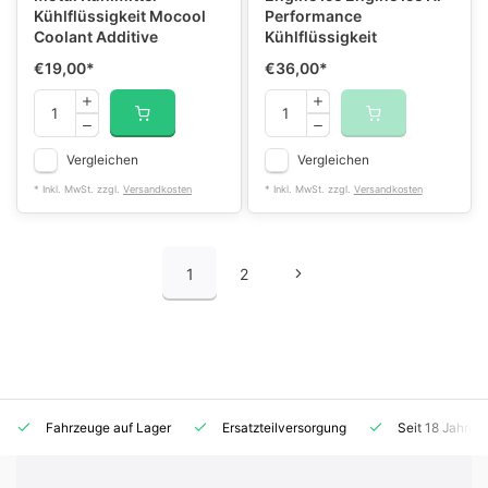
Kühlflüssigkeit Mocool
Performance
Coolant Additive
Kühlflüssigkeit
€19,00
*
€36,00
*
Vergleichen
Vergleichen
* Inkl. MwSt. zzgl.
Versandkosten
* Inkl. MwSt. zzgl.
Versandkosten
1
2
Fahrzeuge auf Lager
Ersatzteilversorgung
Seit 18 Jahren