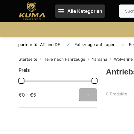
Alle Kategorien
 und DE
Fahrzeuge auf Lager
Ersatzteilversorgung
Startseite
Teile nach Fahrzeuge
Yamaha
Wolverine
Preis
Antrieb
0 Produkte
€0 - €5