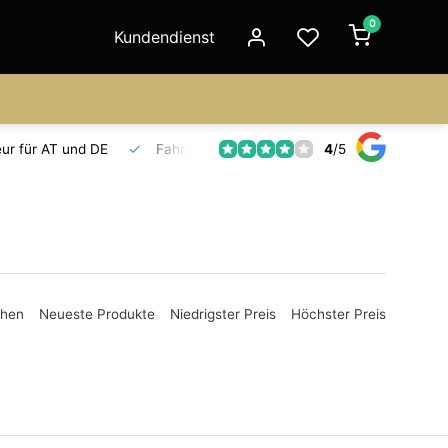
0
Kundendienst
4
/
5
Fahrzeuge auf Lager
Ersatzteilversorgung
Seit 18 Jahre
ehen
Neueste Produkte
Niedrigster Preis
Höchster Preis