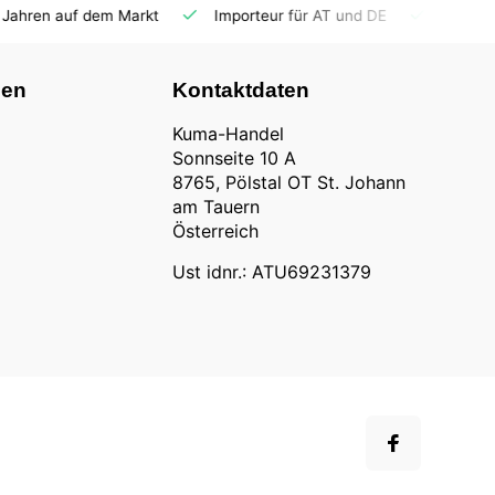
Importeur für AT und DE
Fahrzeuge auf Lager
Ersatz
nen
Kontaktdaten
Kuma-Handel
Sonnseite 10 A
8765, Pölstal OT St. Johann
am Tauern
Österreich
Ust idnr.: ATU69231379