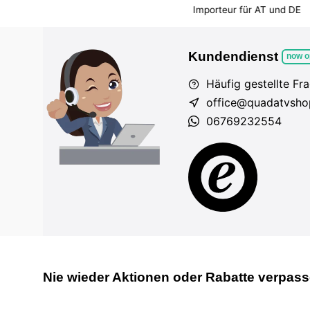
em Markt
Importeur für AT und DE
Fahrzeuge auf Lager
Kundendienst
now o
Häufig gestellte Fr
office@quadatvsho
06769232554
Nie wieder Aktionen oder Rabatte verpas