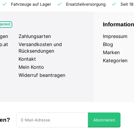
Ersatzteilversorgung
Seit 18 Jahren auf dem Markt
Informatio
pened
agen
Zahlungsarten
Impressum
p.at
Versandkosten und
Blog
Rücksendungen
Marken
Kontakt
Kategorien
Mein Konto
Widerruf beantragen
sen?
Abonnieren