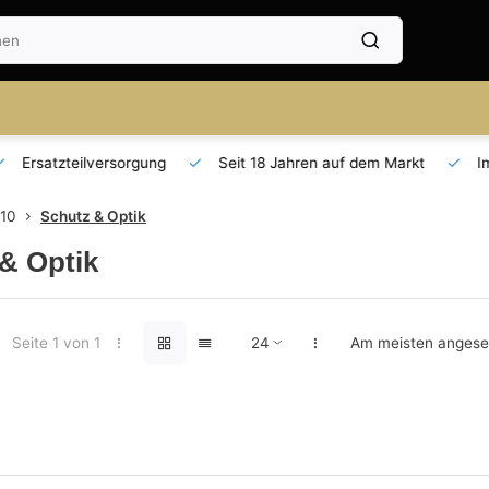
Seit 18 Jahren auf dem Markt
Importeur für AT und DE
T10
Schutz & Optik
& Optik
Seite 1 von 1
Am meisten anges