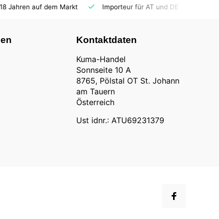
Importeur für AT und DE
Fahrzeuge auf Lager
Ersat
nen
Kontaktdaten
Kuma-Handel
Sonnseite 10 A
8765, Pölstal OT St. Johann
am Tauern
Österreich
Ust idnr.: ATU69231379