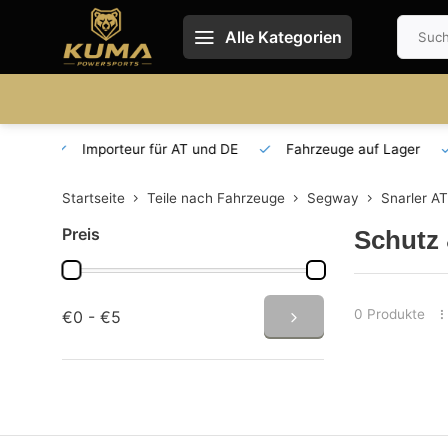
Alle Kategorien
T und DE
Fahrzeuge auf Lager
Ersatzteilversorgung
Startseite
Teile nach Fahrzeuge
Segway
Snarler A
Preis
Schutz 
0 Produkte
€0 - €5