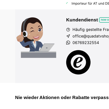
dem Markt
Importeur für AT und DE
Fahrzeuge auf Lager
Kundendienst
now o
Häufig gestellte Fr
office@quadatvsho
06769232554
Nie wieder Aktionen oder Rabatte verpas