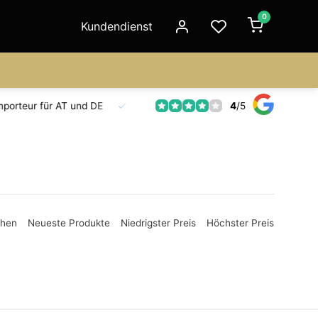
0
Kundendienst
4
/
5
Fahrzeuge auf Lager
Ersatzteilversorgung
Seit 18 Jahr
ehen
Neueste Produkte
Niedrigster Preis
Höchster Preis