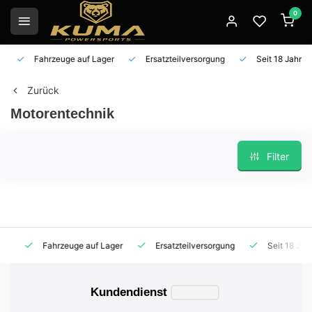
0
Fahrzeuge auf Lager
Ersatzteilversorgung
Seit 18 Jahren 
Zurück
Motorentechnik
Filter
Fahrzeuge auf Lager
Ersatzteilversorgung
Seit 18 Jahren
Kundendienst