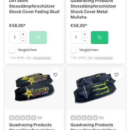
Dirt Skins
Quadracing Products
Stossdämpferschützer
Stossdämpferschützer
Shock Cover Fading Skull
Shock Cover Metal
Mulisha
€58,00
*
€58,00
*
Vergleichen
Vergleichen
* Inkl. MwSt. zzgl.
Versandkosten
* Inkl. MwSt. zzgl.
Versandkosten
(0)
(0)
Quadracing Products
Quadracing Products