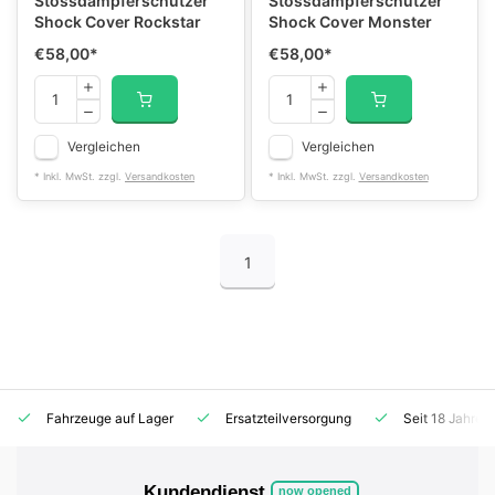
Stossdämpferschützer
Stossdämpferschützer
Shock Cover Rockstar
Shock Cover Monster
€58,00
*
€58,00
*
Vergleichen
Vergleichen
* Inkl. MwSt. zzgl.
Versandkosten
* Inkl. MwSt. zzgl.
Versandkosten
1
Fahrzeuge auf Lager
Ersatzteilversorgung
Seit 18 Jahren
Kundendienst
now opened