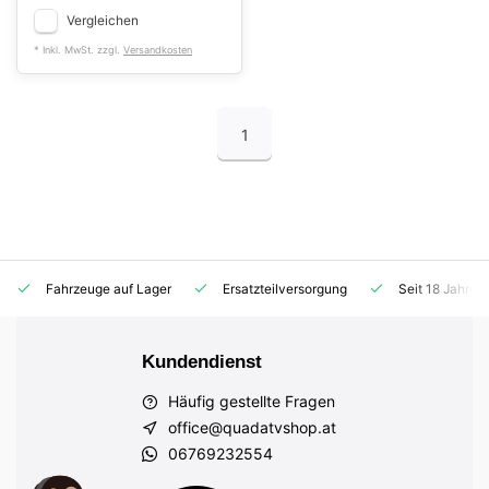
Vergleichen
* Inkl. MwSt. zzgl.
Versandkosten
1
Fahrzeuge auf Lager
Ersatzteilversorgung
Seit 18 Jahren
Kundendienst
Häufig gestellte Fragen
office@quadatvshop.at
06769232554