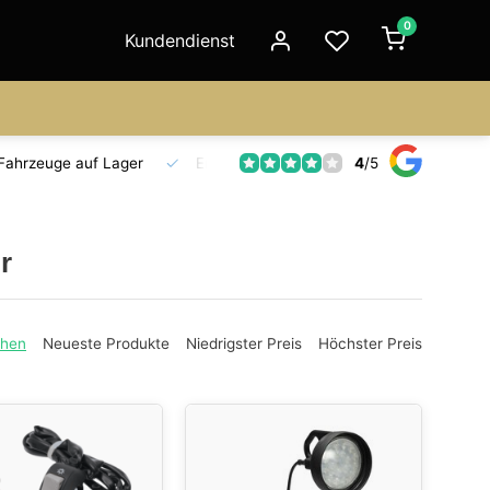
0
Kundendienst
4
/
5
Fahrzeuge auf Lager
Ersatzteilversorgung
Seit 18 Jahre
r
ehen
Neueste Produkte
Niedrigster Preis
Höchster Preis