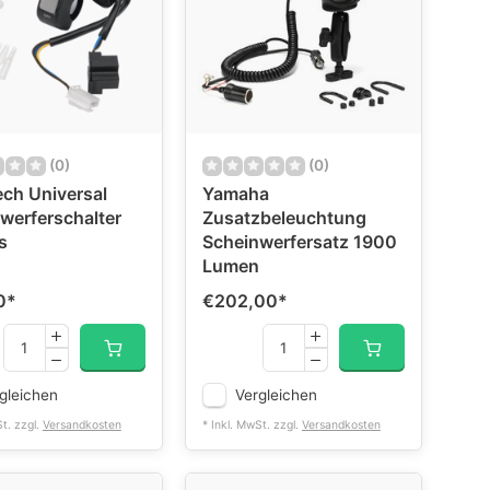
(0)
(0)
ch Universal
Yamaha
werferschalter
Zusatzbeleuchtung
s
Scheinwerfersatz 1900
Lumen
0
*
€202,00
*
gleichen
Vergleichen
St. zzgl.
Versandkosten
* Inkl. MwSt. zzgl.
Versandkosten