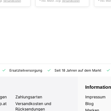
gl.
Versandkosten
* Inkl. MwSt. zzgl.
Versandkosten
* Inkl. Mw
Ersatzteilversorgung
Seit 18 Jahren auf dem Markt
Informatio
agen
Zahlungsarten
Impressum
p.at
Versandkosten und
Blog
Rücksendungen
Marken