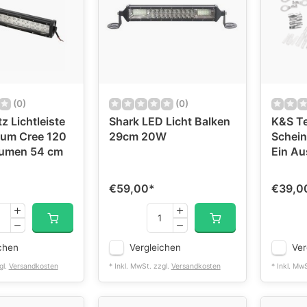
(0)
(0)
z Lichtleiste
Shark LED Licht Balken
K&S Te
ium Cree 120
29cm 20W
Schein
umen 54 cm
Ein Au
€59,00
*
€39,0
chen
Vergleichen
Ver
gl.
Versandkosten
* Inkl. MwSt. zzgl.
Versandkosten
* Inkl. Mw