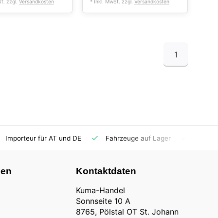
St. zzgl.
Versandkosten
* Inkl. MwSt. zzgl.
Versandkosten
1
Importeur für AT und DE
Fahrzeuge auf Lager
Ersatzt
nen
Kontaktdaten
Kuma-Handel
Sonnseite 10 A
8765, Pölstal OT St. Johann