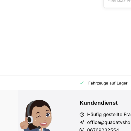
* Inkl. MwSt. zz
m Markt
Importeur für AT und DE
Fahrzeuge auf Lager
Kundendienst
Häufig gestellte Fr
office@quadatvsho
06769232554