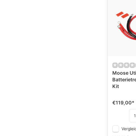
Moose Uti
Batterietr
Kit
€119,00
*
Verglei