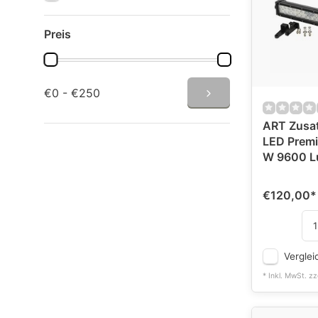
Preis
€0 - €250
ART Zusat
LED Prem
W 9600 L
€120,00
*
Verglei
* Inkl. MwSt. zz