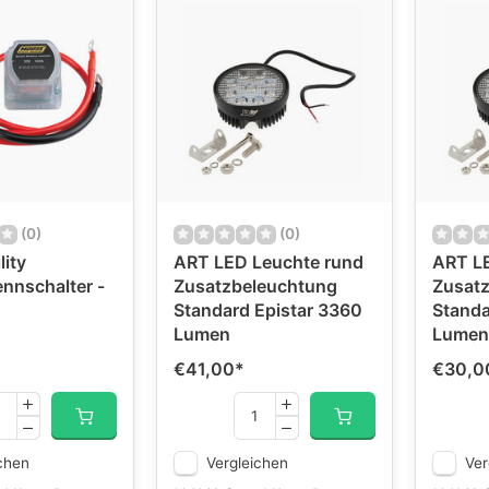
(0)
(0)
lity
ART LED Leuchte rund
ART LE
ennschalter -
Zusatzbeleuchtung
Zusat
Standard Epistar 3360
Standa
Lumen
Lumen
€41,00
*
€30,0
chen
Vergleichen
Ver