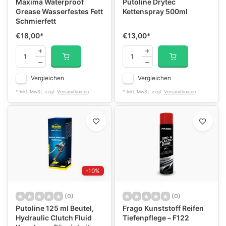
Maxima Waterproof
Putoline Drytec
Grease Wasserfestes Fett
Kettenspray 500ml
Schmierfett
€18,00
*
€13,00
*
Vergleichen
Vergleichen
* Inkl. MwSt. zzgl.
Versandkosten
* Inkl. MwSt. zzgl.
Versandkosten
-10%
(0)
(0)
Putoline 125 ml Beutel,
Frago Kunststoff Reifen
Hydraulic Clutch Fluid
Tiefenpflege – F122