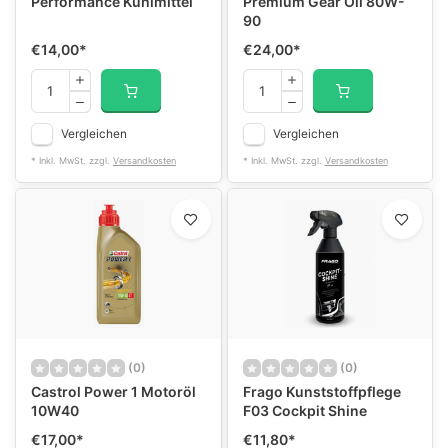
Performance Kühlmittel
Premium Gear Oil 80W-
90
€14,00
*
€24,00
*
Vergleichen
Vergleichen
* Inkl. MwSt. zzgl.
Versandkosten
* Inkl. MwSt. zzgl.
Versandkosten
(0)
(0)
Castrol Power 1 Motoröl
Frago Kunststoffpflege
10W40
F03 Cockpit Shine
€17,00
*
€11,80
*