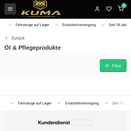
0
Fahrzeuge auf Lager
Ersatzteilversorgung
Seit 18 Jahren 
Zurück
Öl & Pflegeprodukte
Filter
Fahrzeuge auf Lager
Ersatzteilversorgung
Seit 18 Jahren
Kundendienst