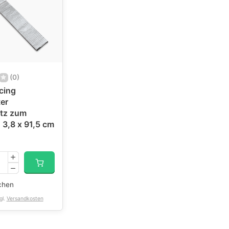
(0)
cing
er
tz zum
 3,8 x 91,5 cm
chen
gl.
Versandkosten