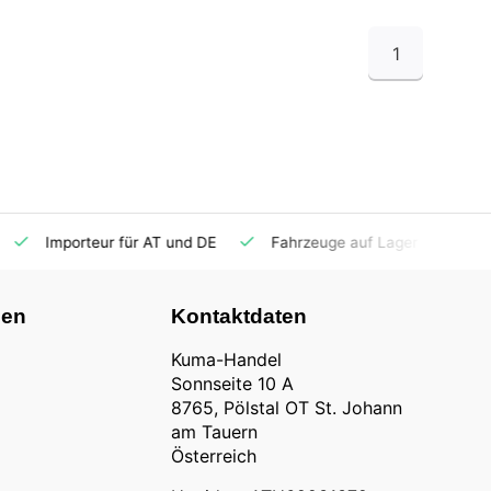
1
Importeur für AT und DE
Fahrzeuge auf Lager
Ersatzt
nen
Kontaktdaten
Kuma-Handel
Sonnseite 10 A
8765, Pölstal OT St. Johann
am Tauern
Österreich