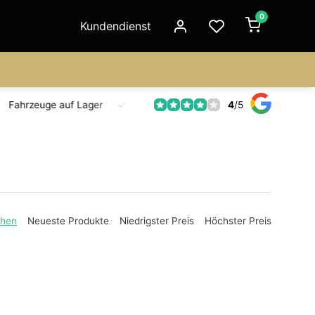
0
Kundendienst
4
/
5
Fahrzeuge auf Lager
Ersatzteilversorgung
Seit 18 Jahre
ehen
Neueste Produkte
Niedrigster Preis
Höchster Preis