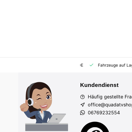
m Markt
Importeur für AT und DE
Fahrzeuge auf Lager
Kundendienst
Häufig gestellte Fr
office@quadatvsho
06769232554