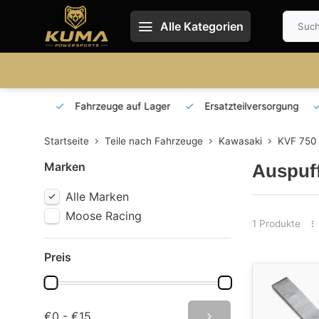
Alle Kategorien
 und DE
Fahrzeuge auf Lager
Ersatzteilversorgung
Startseite
Teile nach Fahrzeuge
Kawasaki
KVF 750
Marken
Auspuf
Alle Marken
Moose Racing
1 Produkte
Preis
€0 - €15