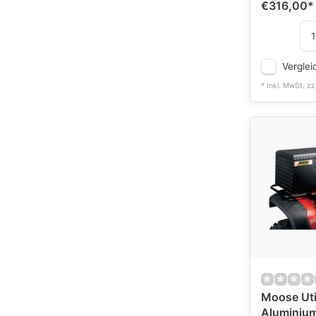
€316,00
*
Verglei
* Inkl. MwSt. zz
Moose Util
Aluminium