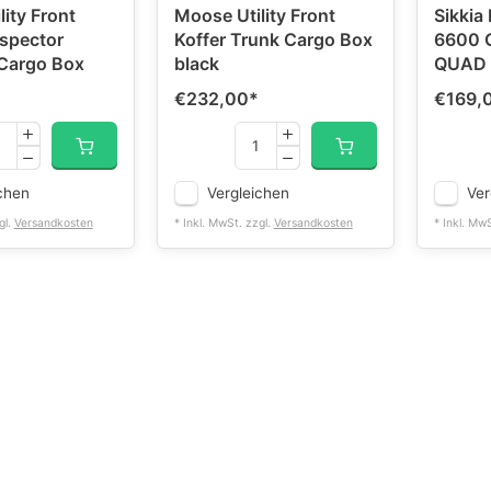
ity Front
Moose Utility Front
Sikkia
ospector
Koffer Trunk Cargo Box
6600 G
Cargo Box
black
QUAD /
€232,00
*
€169,
chen
Vergleichen
Ver
gl.
Versandkosten
* Inkl. MwSt. zzgl.
Versandkosten
* Inkl. Mw