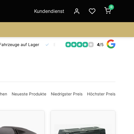
0
Kundendienst
4
/
5
Fahrzeuge auf Lager
Ersatzteilversorgung
Seit 18 Jahre
ehen
Neueste Produkte
Niedrigster Preis
Höchster Preis