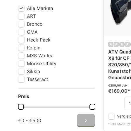
Alle Marken
ART
Bronco
GMA
Heck Pack
Kolpin
ATV Quad
MXS Works
X8 für CF
Moose Utility
820/850/1
Kunststof
Sikkia
Gepäckbr
Tesseract
€289,00
UVP
€169,00
*
Preis
Verglei
€0 - €500
* Inkl. MwSt. zz