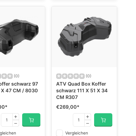
(0)
(0)
ffer schwarz 97
ATV Quad Box Koffer
 X 47 CM / 8030
schwarz 111 X 51 X 34
CM R307
00
*
€269,00
*
gleichen
Vergleichen