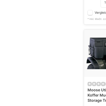
Verglei
* Inkl. MwSt. zz
Moose Uti
Koffer Mu
Storage T