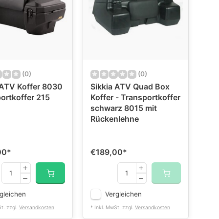
(0)
(0)
 ATV Koffer 8030
Sikkia ATV Quad Box
ortkoffer 215
Koffer - Transportkoffer
schwarz 8015 mit
Rückenlehne
00
*
€189,00
*
gleichen
Vergleichen
St. zzgl.
Versandkosten
* Inkl. MwSt. zzgl.
Versandkosten