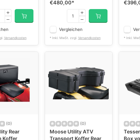
€480,00
*
€396,
chen
Vergleichen
Ver
gl.
Versandkosten
* Inkl. MwSt. zzgl.
Versandkosten
* Inkl. Mw
(0)
(0)
ity Rear
Moose Utility ATV
Tesser
 Koffer
Transport Koffer Rear
Box vo