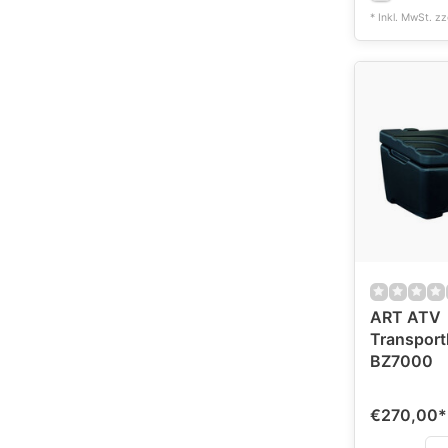
* Inkl. MwSt. zz
ART ATV
Transport
BZ7000
€270,00
*