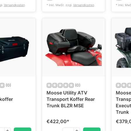
gl.
Versandkosten
* Inkl. MwSt. zzgl.
Versandkosten
* Inkl. Mw
(0)
(0)
Moose Utility ATV
Moose 
koffer
Transport Koffer Rear
Transp
Trunk BLZR MSE
Execut
Trunk
€422,00
*
€379,