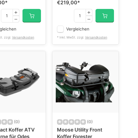
00
*
€219,00
*
gleichen
Vergleichen
St. zzgl.
Versandkosten
* Inkl. MwSt. zzgl.
Versandkosten
(0)
(0)
act Koffer ATV
Moose Utility Front
rne für Odes
Koffer Forester