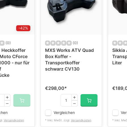
-42%
(0)
(0)
 Heckkoffer
MXS Works ATV Quad
Sikkia
 Moto CForce
Box Koffer -
Transp
000 - nur für
Transportkoffer
Liter
f
schwarz CV130
ücke
€298,00
*
€189,
chen
Vergleichen
Ver
gl.
Versandkosten
* Inkl. MwSt. zzgl.
Versandkosten
* Inkl. Mw