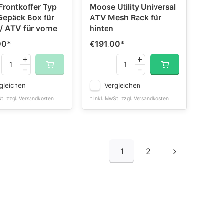
 Frontkoffer Typ
Moose Utility Universal
epäck Box für
ATV Mesh Rack für
 ATV für vorne
hinten
00
*
€191,00
*
gleichen
Vergleichen
St. zzgl.
Versandkosten
* Inkl. MwSt. zzgl.
Versandkosten
1
2