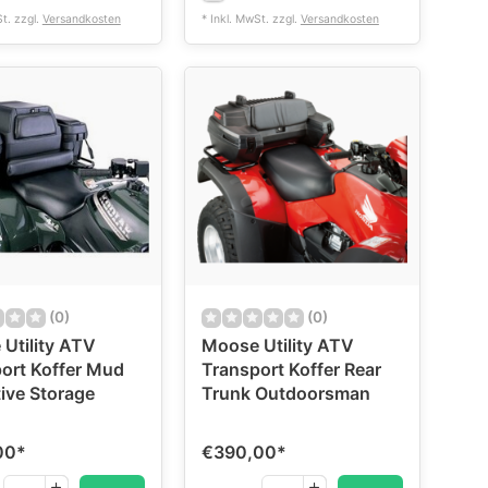
St. zzgl.
Versandkosten
* Inkl. MwSt. zzgl.
Versandkosten
(0)
(0)
Utility ATV
Moose Utility ATV
ort Koffer Mud
Transport Koffer Rear
ive Storage
Trunk Outdoorsman
00
*
€390,00
*