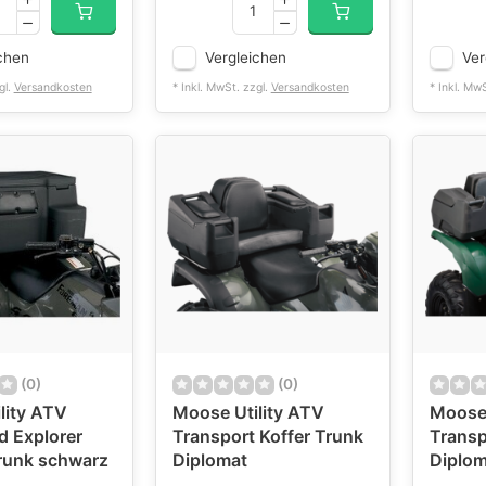
chen
Vergleichen
Ver
gl.
Versandkosten
* Inkl. MwSt. zzgl.
Versandkosten
* Inkl. Mw
(0)
(0)
lity ATV
Moose Utility ATV
Moose 
d Explorer
Transport Koffer Trunk
Transp
runk schwarz
Diplomat
Diploma