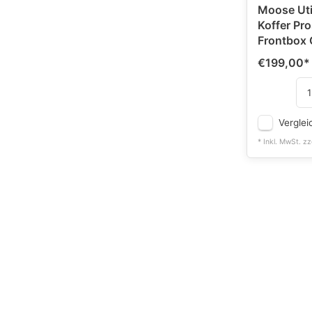
Moose Util
Koffer Pr
Frontbox 
€199,00
*
Verglei
* Inkl. MwSt. zz