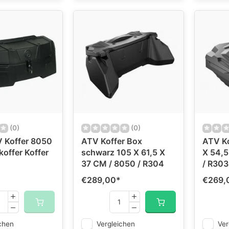
(0)
(0)
V Koffer 8050
ATV Koffer Box
ATV Ko
koffer Koffer
schwarz 105 X 61,5 X
X 54,5
37 CM / 8050 / R304
/ R303
€289,00
*
€269,
chen
Vergleichen
Ver