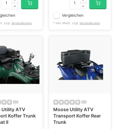
gleichen
Vergleichen
St. zzgl.
Versandkosten
* Inkl. MwSt. zzgl.
Versandkosten
(0)
(0)
Utility ATV
Moose Utility ATV
ort Koffer Trunk
Transport Koffer Rear
t ll
Trunk