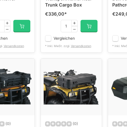
Trunk Cargo Box
Pathcr
€336,00
*
€249,
chen
Vergleichen
Ver
gl.
Versandkosten
* Inkl. MwSt. zzgl.
Versandkosten
* Inkl. Mw
(0)
(0)