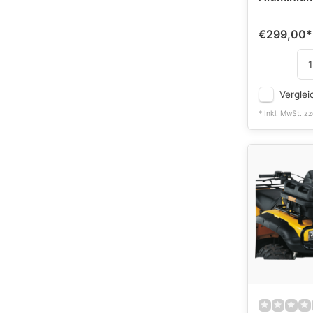
€299,00
*
Verglei
* Inkl. MwSt. zz