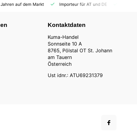
Importeur für AT und DE
Fahrzeuge auf Lager
Ersatz
nen
Kontaktdaten
Kuma-Handel
Sonnseite 10 A
8765, Pölstal OT St. Johann
am Tauern
Österreich
Ust idnr.: ATU69231379