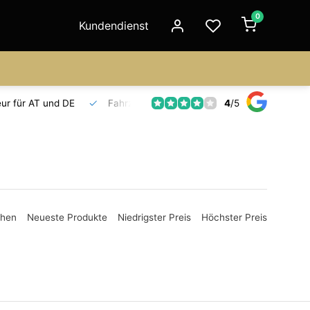
0
Kundendienst
4
/
5
Fahrzeuge auf Lager
Ersatzteilversorgung
Seit 18 Jahre
ehen
Neueste Produkte
Niedrigster Preis
Höchster Preis