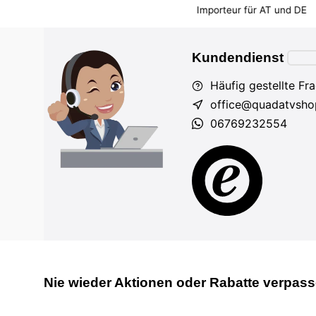
em Markt
Importeur für AT und DE
Fahrzeuge auf Lager
Kundendienst
Häufig gestellte Fr
office@quadatvsho
06769232554
Nie wieder Aktionen oder Rabatte verpas