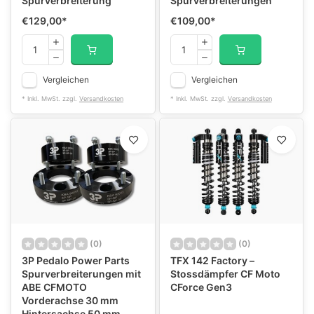
Spurverbreiterung
Spurverbreiterungen
€129,00
*
€109,00
*
Vergleichen
Vergleichen
* Inkl. MwSt. zzgl.
Versandkosten
* Inkl. MwSt. zzgl.
Versandkosten
(0)
(0)
3P Pedalo Power Parts
TFX 142 Factory –
Spurverbreiterungen mit
Stossdämpfer CF Moto
ABE CFMOTO
CForce Gen3
Vorderachse 30 mm
Hintersachse 50 mm