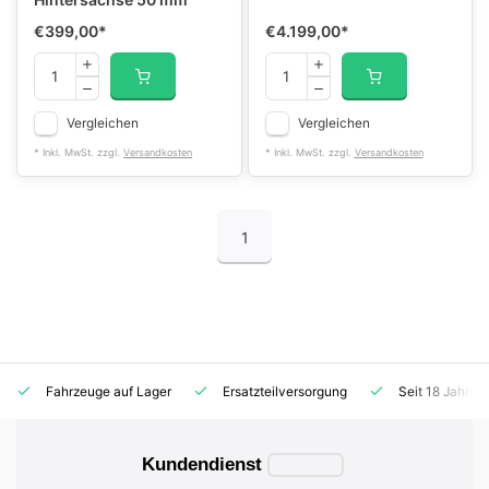
€399,00
*
€4.199,00
*
Vergleichen
Vergleichen
* Inkl. MwSt. zzgl.
Versandkosten
* Inkl. MwSt. zzgl.
Versandkosten
1
Fahrzeuge auf Lager
Ersatzteilversorgung
Seit 18 Jahren
Kundendienst