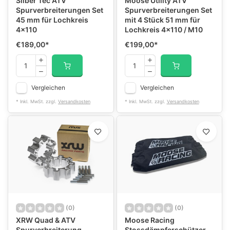
Silber Tec ATV
Moose Utility ATV
Spurverbreiterungen Set
Spurverbreiterungen Set
45 mm für Lochkreis
mit 4 Stück 51 mm für
4x110
Lochkreis 4x110 / M10
€189,00
*
€199,00
*
Vergleichen
Vergleichen
* Inkl. MwSt. zzgl.
Versandkosten
* Inkl. MwSt. zzgl.
Versandkosten
(0)
(0)
XRW Quad & ATV
Moose Racing
Spurverbreiterung
Stossdämpferschützer