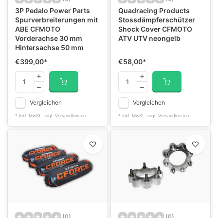
3P Pedalo Power Parts
Quadracing Products
Spurverbreiterungen mit
Stossdämpferschützer
ABE CFMOTO
Shock Cover CFMOTO
Vorderachse 30 mm
ATV UTV neongelb
Hintersachse 50 mm
€399,00
*
€58,00
*
Vergleichen
Vergleichen
* Inkl. MwSt. zzgl.
Versandkosten
* Inkl. MwSt. zzgl.
Versandkosten
(0)
(0)