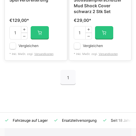
Mud Shock Cover
schwarz 2 Stk Set
€129,00
*
€29,00
*
Vergleichen
Vergleichen
* Inkl. MwSt. zzgl.
Versandkosten
* Inkl. MwSt. zzgl.
Versandkosten
1
Fahrzeuge auf Lager
Ersatzteilversorgung
Seit 18 Jahren