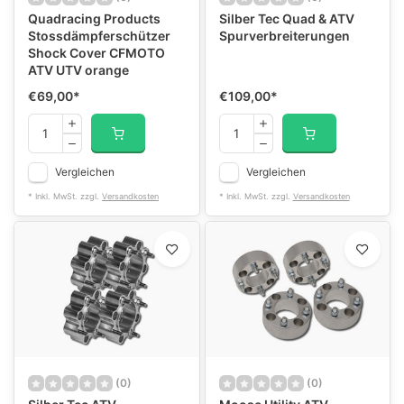
Quadracing Products
Silber Tec Quad & ATV
Stossdämpferschützer
Spurverbreiterungen
Shock Cover CFMOTO
ATV UTV orange
€69,00
*
€109,00
*
Vergleichen
Vergleichen
* Inkl. MwSt. zzgl.
Versandkosten
* Inkl. MwSt. zzgl.
Versandkosten
(0)
(0)