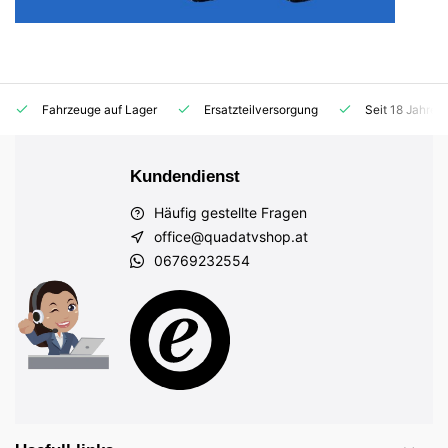
Fahrzeuge auf Lager
Ersatzteilversorgung
Seit 18 Jahren
Kundendienst
Häufig gestellte Fragen
office@quadatvshop.at
06769232554