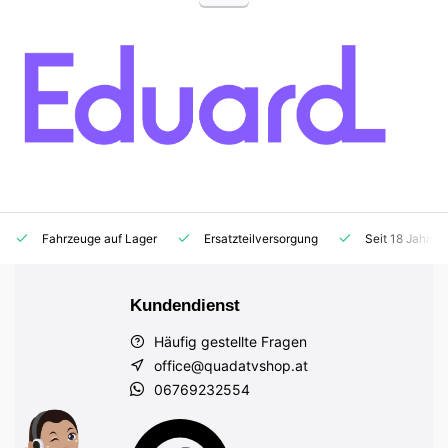
Fahrzeuge auf Lager
Ersatzteilversorgung
Seit 18 Jahren
Kundendienst
Häufig gestellte Fragen
office@quadatvshop.at
06769232554