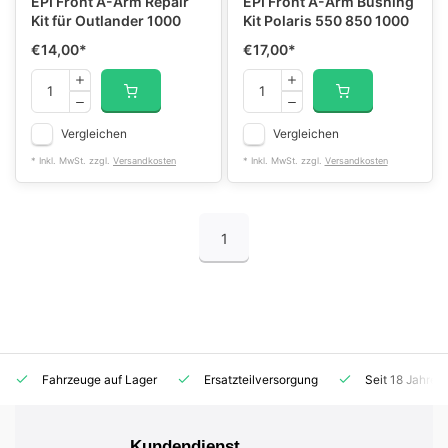
EPI Front A-Arm Repair
EPI Front A-Arm Bushing
Kit für Outlander 1000
Kit Polaris 550 850 1000
€14,00
*
€17,00
*
Vergleichen
Vergleichen
* Inkl. MwSt. zzgl.
Versandkosten
* Inkl. MwSt. zzgl.
Versandkosten
1
Fahrzeuge auf Lager
Ersatzteilversorgung
Seit 18 Jahren
Kundendienst