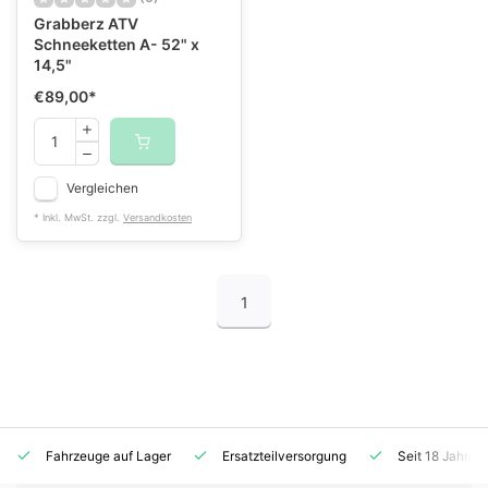
Grabberz ATV
Schneeketten A- 52" x
14,5"
€89,00
*
Vergleichen
* Inkl. MwSt. zzgl.
Versandkosten
1
Fahrzeuge auf Lager
Ersatzteilversorgung
Seit 18 Jahren