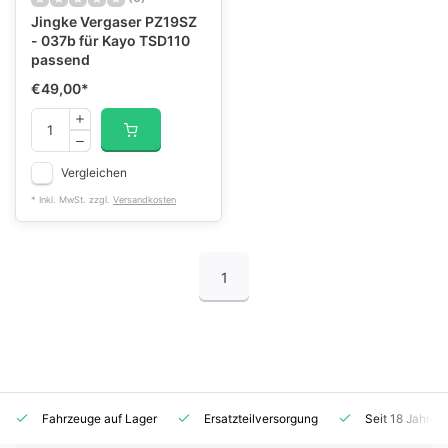
Jingke Vergaser PZ19SZ
- 037b für Kayo TSD110
passend
€49,00
*
Vergleichen
* Inkl. MwSt. zzgl.
Versandkosten
1
Fahrzeuge auf Lager
Ersatzteilversorgung
Seit 18 Jahren