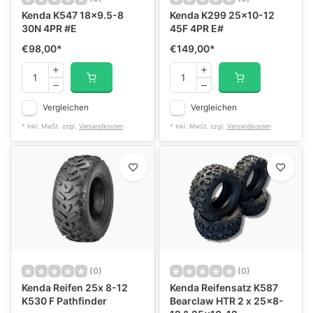
Kenda K547 18x9.5-8
Kenda K299 25x10-12
30N 4PR #E
45F 4PR E#
€98,00
*
€149,00
*
Vergleichen
Vergleichen
* Inkl. MwSt. zzgl.
Versandkosten
* Inkl. MwSt. zzgl.
Versandkosten
(0)
(0)
Kenda Reifen 25x 8-12
Kenda Reifensatz K587
K530 F Pathfinder
Bearclaw HTR 2 x 25x8-