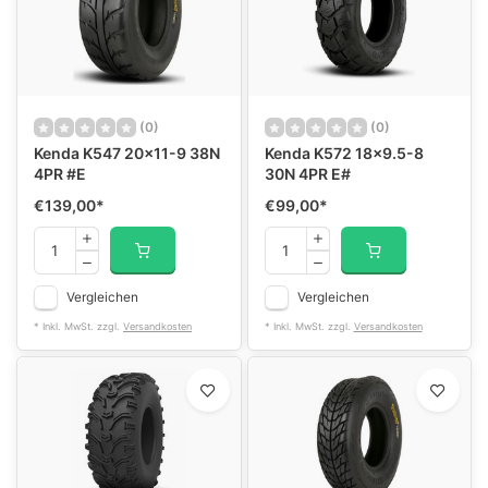
(0)
(0)
Kenda K547 20x11-9 38N
Kenda K572 18x9.5-8
4PR #E
30N 4PR E#
€139,00
*
€99,00
*
Vergleichen
Vergleichen
* Inkl. MwSt. zzgl.
Versandkosten
* Inkl. MwSt. zzgl.
Versandkosten