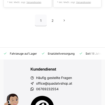
* Inkl. MwSt. zzgl.
Versandkosten
* Inkl. MwSt. zzgl.
Versandkosten
1
2
Fahrzeuge auf Lager
Ersatzteilversorgung
Seit 18 Jahren
Kundendienst
Häufig gestellte Fragen
office@quadatvshop.at
06769232554