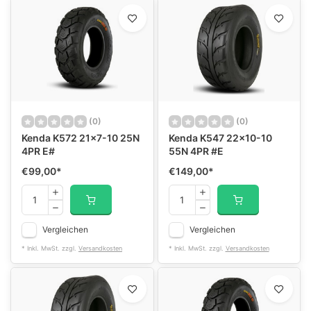
(0)
(0)
Kenda K572 21x7-10 25N
Kenda K547 22x10-10
4PR E#
55N 4PR #E
€99,00
*
€149,00
*
Vergleichen
Vergleichen
* Inkl. MwSt. zzgl.
Versandkosten
* Inkl. MwSt. zzgl.
Versandkosten