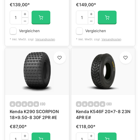
€139,00
*
€149,00
*
Vergleichen
Vergleichen
* Inkl. MwSt. zzgl.
Versandkosten
* Inkl. MwSt. zzgl.
Versandkosten
(0)
(0)
Kenda K290 SCORPION
Kenda K546F 20x7-8 23N
18x9.50-8 30F 2PR #E
4PR E#
€87,00
*
€118,00
*