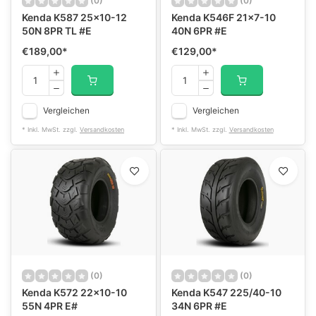
(0)
(0)
Kenda K587 25x10-12
Kenda K546F 21x7-10
50N 8PR TL #E
40N 6PR #E
€189,00
*
€129,00
*
Vergleichen
Vergleichen
* Inkl. MwSt. zzgl.
Versandkosten
* Inkl. MwSt. zzgl.
Versandkosten
(0)
(0)
Kenda K572 22x10-10
Kenda K547 225/40-10
55N 4PR E#
34N 6PR #E