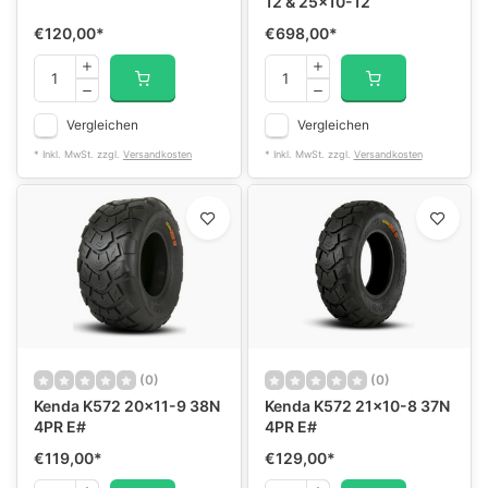
12 & 25x10-12
€120,00
*
€698,00
*
Vergleichen
Vergleichen
* Inkl. MwSt. zzgl.
Versandkosten
* Inkl. MwSt. zzgl.
Versandkosten
(0)
(0)
Kenda K572 20x11-9 38N
Kenda K572 21x10-8 37N
4PR E#
4PR E#
€119,00
*
€129,00
*