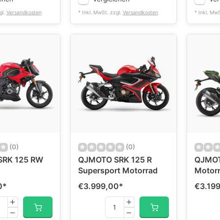
gl.
Versandkosten
* Inkl. MwSt. zzgl.
Versandkosten
* Inkl. Mw
(0)
(0)
RK 125 RW
QJMOTO SRK 125 R
QJMOT
Supersport Motorrad
Motor
0
*
€3.999,00
*
€3.19