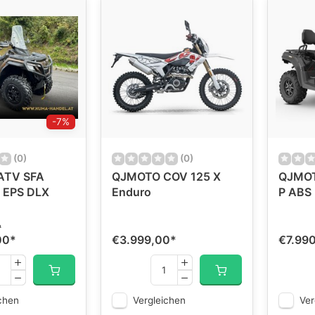
-7%
(0)
(0)
ATV SFA
QJMOTO COV 125 X
QJMOT
 EPS DLX
Enduro
P ABS
P
00
*
€3.999,00
*
€7.99
chen
Vergleichen
Ver