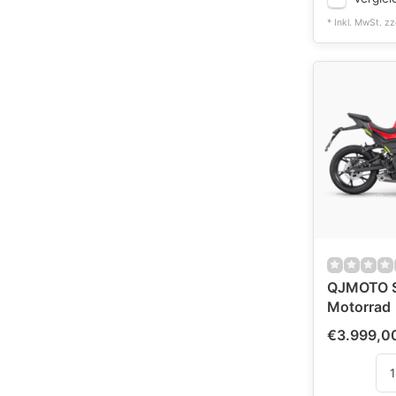
* Inkl. MwSt. zz
QJMOTO S
Motorrad
€3.999,0