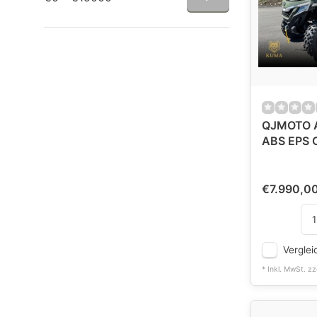
QJMOTO 
ABS EPS 
€7.990,0
Verglei
* Inkl. MwSt. zz