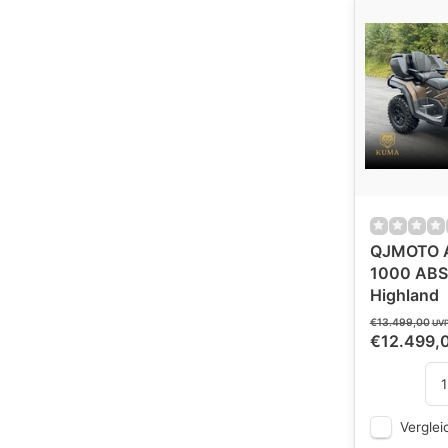
QJMOTO 
1000 ABS
Highland
€13.499,00
UV
€12.499,
Verglei