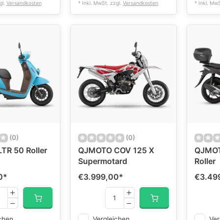
gl.
Versandkosten
* Inkl. MwSt. zzgl.
Versandkosten
* Inkl. Mw
(0)
(0)
R 50 Roller
QJMOTO COV 125 X
QJMOT
Supermotard
Roller
0
*
€3.999,00
*
€3.49
chen
Vergleichen
Ver