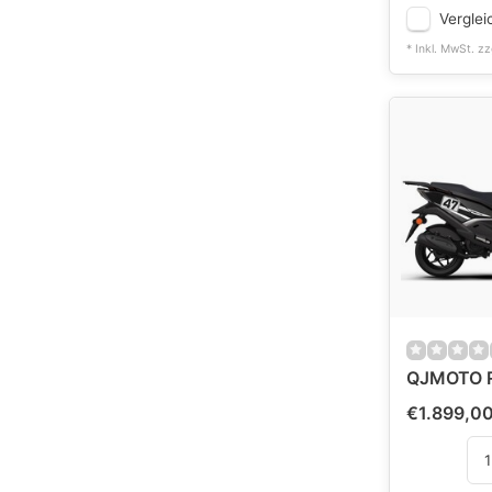
Verglei
* Inkl. MwSt. zz
QJMOTO R
€1.899,0