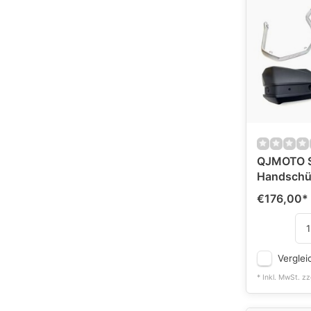
QJMOTO 
Handschü
€176,00
*
Verglei
* Inkl. MwSt. zz