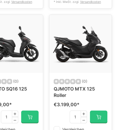
St. zzgl.
Versandkosten
* Inkl. MwSt. zzgl.
Versandkosten
(0)
(0)
O SQ16 125
QJMOTO MTX 125
Roller
9,00
*
€3.199,00
*
gleichen
Vergleichen