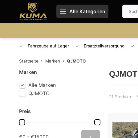
Alle Kategorien
 und DE
Fahrzeuge auf Lager
Ersatzteilversorgung
Startseite
Marken
QJMOTO
Marken
QJMOT
Alle Marken
QJMOTO
21 Produkte
Preis
€0 - €15000