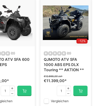
-12%
(0)
(0)
O ATV SFA 600
QJMOTO ATV SFA
 EPS
1000 ABS EPS DLX
Touring ** AKTION **
€12.999,00
UVP
0,00
*
€11.399,00
*
gleichen
Vergleichen