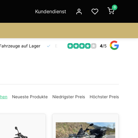
0
Kundendienst
4
/
5
Fahrzeuge auf Lager
Ersatzteilversorgung
Seit 18 Jahre
ehen
Neueste Produkte
Niedrigster Preis
Höchster Preis