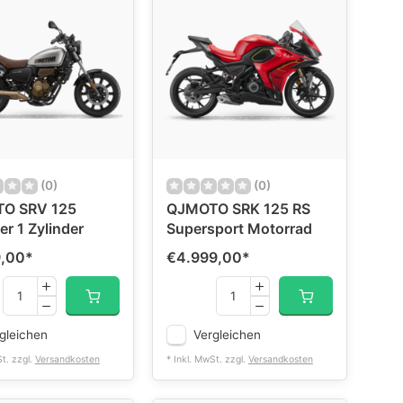
(0)
(0)
O SRV 125
QJMOTO SRK 125 RS
r 1 Zylinder
Supersport Motorrad
9,00
*
€4.999,00
*
gleichen
Vergleichen
St. zzgl.
Versandkosten
* Inkl. MwSt. zzgl.
Versandkosten