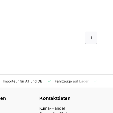
1
Importeur für AT und DE
Fahrzeuge auf Lager
Ersatzt
nen
Kontaktdaten
Kuma-Handel