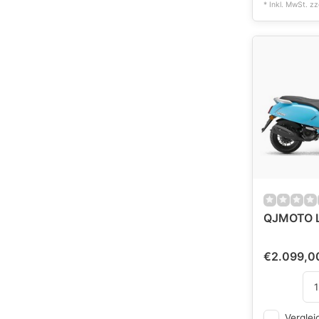
* Inkl. MwSt. zz
QJMOTO LT
€2.099,0
Verglei