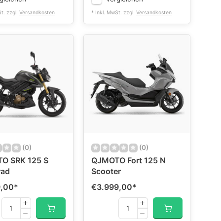
St. zzgl.
Versandkosten
* Inkl. MwSt. zzgl.
Versandkosten
(0)
(0)
O SRK 125 S
QJMOTO Fort 125 N
rad
Scooter
9,00
*
€3.999,00
*