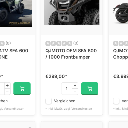
(0)
(0)
ATV SFA 600
QJMOTO OEM SFA 600
QJMOT
ONE
/ 1000 Frontbumper
Choppe
0
*
€299,00
*
€3.99
chen
Vergleichen
Ver
gl.
Versandkosten
* Inkl. MwSt. zzgl.
Versandkosten
* Inkl. Mw