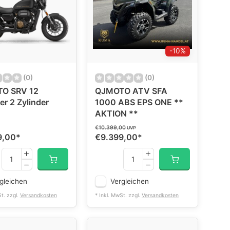
-10%
(0)
(0)
O SRV 12
QJMOTO ATV SFA
r 2 Zylinder
1000 ABS EPS ONE **
AKTION **
€10.399,00
UVP
9,00
*
€9.399,00
*
gleichen
Vergleichen
St. zzgl.
Versandkosten
* Inkl. MwSt. zzgl.
Versandkosten