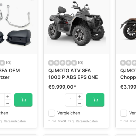
(0)
(0)
SFA OEM
QJMOTO ATV SFA
QJMOT
tzer
1000 P ABS EPS ONE
Choppe
€9.999,00
*
€3.19
chen
Vergleichen
Ver
gl.
Versandkosten
* Inkl. MwSt. zzgl.
Versandkosten
* Inkl. Mw