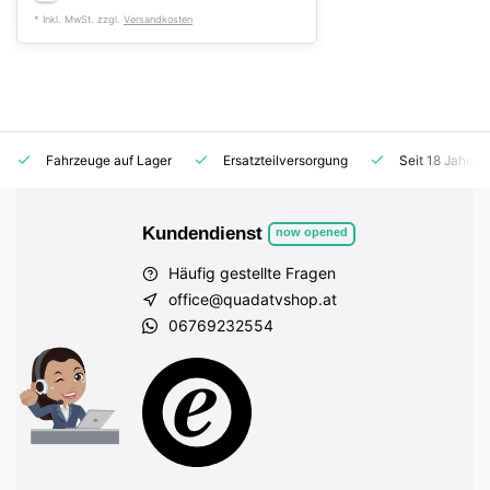
* Inkl. MwSt. zzgl.
Versandkosten
Fahrzeuge auf Lager
Ersatzteilversorgung
Seit 18 Jahren
Kundendienst
now opened
Häufig gestellte Fragen
office@quadatvshop.at
06769232554