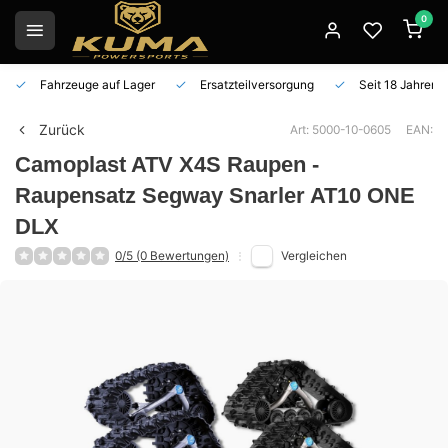
0
Fahrzeuge auf Lager
Ersatzteilversorgung
Seit 18 Jahren 
Zurück
Art: 5000-10-0605
EAN:
Camoplast
ATV X4S Raupen -
Raupensatz Segway Snarler AT10 ONE
DLX
0/5 (0 Bewertungen)
Vergleichen