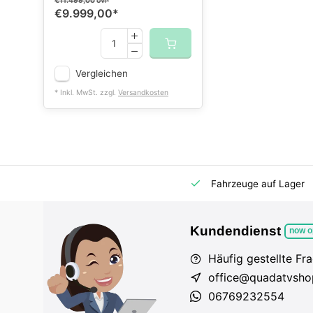
€11.499,00
UVP
€9.999,00
*
Vergleichen
* Inkl. MwSt. zzgl.
Versandkosten
m Markt
Importeur für AT und DE
Fahrzeuge auf Lager
Kundendienst
now o
Häufig gestellte Fr
office@quadatvsho
06769232554