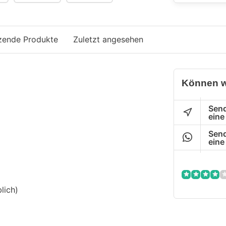
zende Produkte
Zuletzt angesehen
Können w
Send
eine
Send
eine
lich)