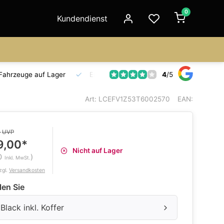
0
Kundendienst
4
/
5
Fahrzeuge auf Lager
Ersatzteilversorgung
Seit 18 Jahre
Art: LCEFV1Z53T6002570
EAN:
0
UVP
9,00*
Nicht auf Lager
0
)
Inkl. MwSt.
zgl.
Versandkosten
len Sie
Black inkl. Koffer