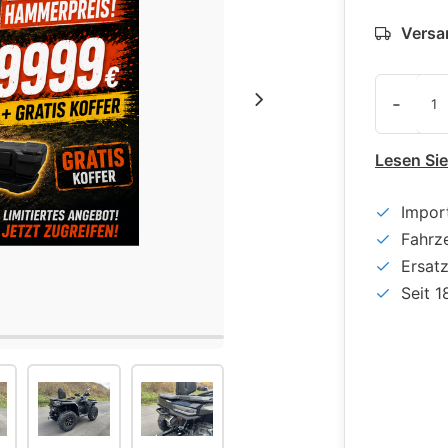
Versan
-
Lesen Si
Impor
Fahrz
Ersat
Seit 