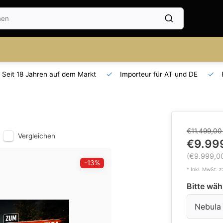
Seit 18 Jahren auf dem Markt
Importeur für AT und DE
€11.499,0
Vergleichen
€9.99
(€9.999,0
-13%
* Inkl. MwSt. z
Bitte wäh
Nebula 