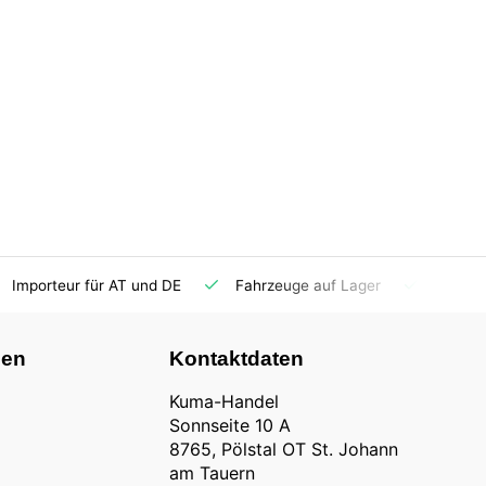
Importeur für AT und DE
Fahrzeuge auf Lager
Ersatzt
nen
Kontaktdaten
Kuma-Handel
Sonnseite 10 A
8765, Pölstal OT St. Johann
am Tauern