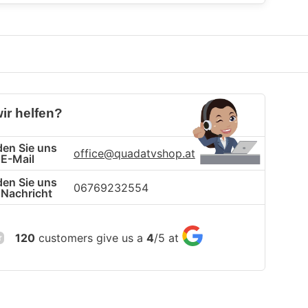
ir helfen?
en Sie uns
office@quadatvshop.at
 E-Mail
en Sie uns
06769232554
 Nachricht
120
customers give us a
4
/
5
at