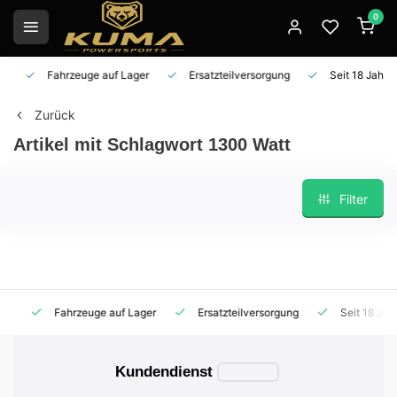
0
Fahrzeuge auf Lager
Ersatzteilversorgung
Seit 18 Jahren 
Zurück
Artikel mit Schlagwort 1300 Watt
Filter
Fahrzeuge auf Lager
Ersatzteilversorgung
Seit 18 Jahren
Kundendienst