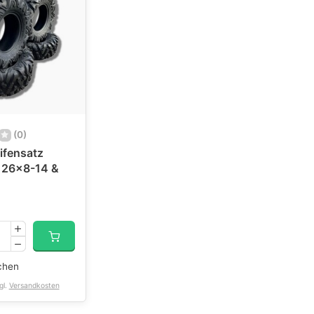
(0)
ifensatz
 26x8-14 &
chen
gl.
Versandkosten