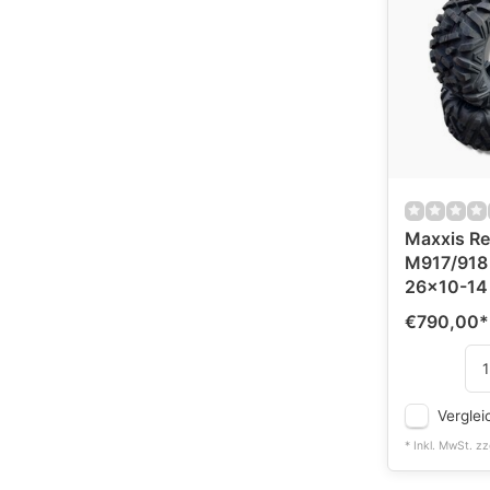
Maxxis Re
M917/918
26x10-14
€790,00
*
Verglei
* Inkl. MwSt. zz