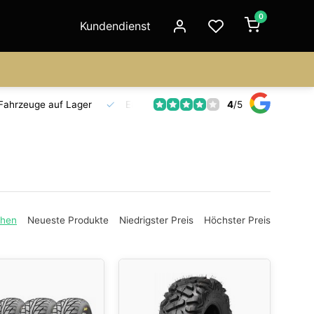
0
Kundendienst
4
/
5
Fahrzeuge auf Lager
Ersatzteilversorgung
Seit 18 Jahre
ehen
Neueste Produkte
Niedrigster Preis
Höchster Preis