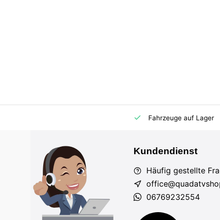
m Markt
Importeur für AT und DE
Fahrzeuge auf Lager
Kundendienst
Häufig gestellte Fr
office@quadatvsho
06769232554