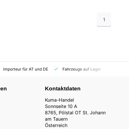
1
Importeur für AT und DE
Fahrzeuge auf Lager
Ersatzt
nen
Kontaktdaten
Kuma-Handel
Sonnseite 10 A
8765, Pölstal OT St. Johann
am Tauern
Österreich