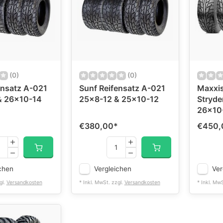
(0)
(0)
ensatz A-021
Sunf Reifensatz A-021
Maxxis
& 26x10-14
25x8-12 & 25x10-12
Stryde
26x10
*
€380,00
*
€450,
chen
Vergleichen
Ver
gl.
Versandkosten
* Inkl. MwSt. zzgl.
Versandkosten
* Inkl. Mw