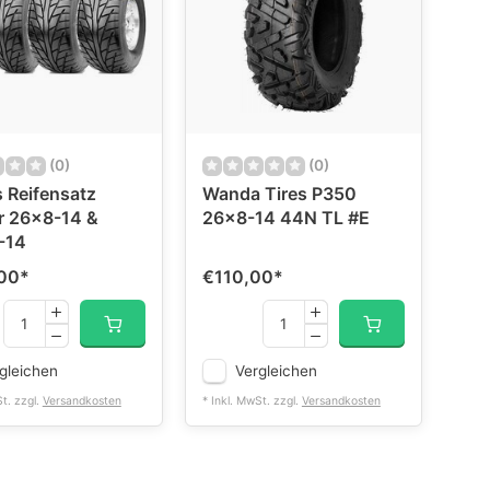
(0)
(0)
 Reifensatz
Wanda Tires P350
r 26x8-14 &
26x8-14 44N TL #E
-14
00
*
€110,00
*
gleichen
Vergleichen
St. zzgl.
Versandkosten
* Inkl. MwSt. zzgl.
Versandkosten