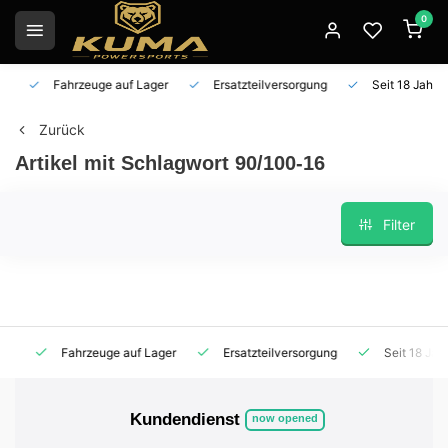
0
Fahrzeuge auf Lager
Ersatzteilversorgung
Seit 18 Jahren 
Zurück
Artikel mit Schlagwort 90/100-16
Filter
Fahrzeuge auf Lager
Ersatzteilversorgung
Seit 18 Jahren
Kundendienst
now opened