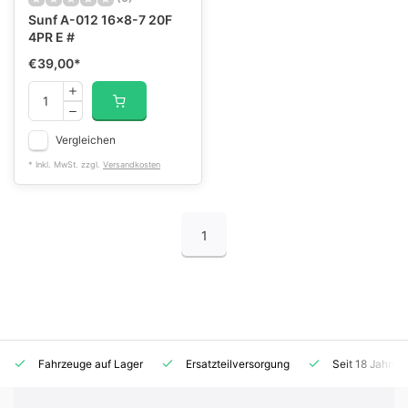
Sunf A-012 16x8-7 20F
4PR E #
€39,00
*
Vergleichen
* Inkl. MwSt. zzgl.
Versandkosten
1
Fahrzeuge auf Lager
Ersatzteilversorgung
Seit 18 Jahren