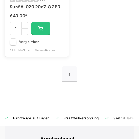
Sunf A-029 20x7-8 2PR
€49,00
*
Vergleichen
* Inkl. MwSt. zzgl.
Versandkosten
1
Fahrzeuge auf Lager
Ersatzteilversorgung
Seit 18 Jahren
Kundendienst