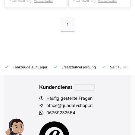
* Inkl. MwSt. zzgl.
Versandkosten
* Inkl. MwSt. zzgl.
Versandkosten
1
Fahrzeuge auf Lager
Ersatzteilversorgung
Seit 18 Jahren
Kundendienst
Häufig gestellte Fragen
office@quadatvshop.at
06769232554