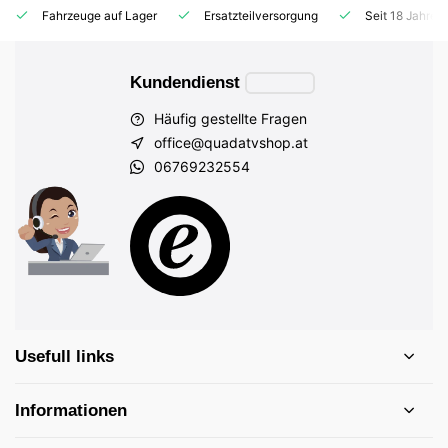
Fahrzeuge auf Lager
Ersatzteilversorgung
Seit 18 Jahren
Kundendienst
Häufig gestellte Fragen
office@quadatvshop.at
06769232554
Usefull links
Informationen