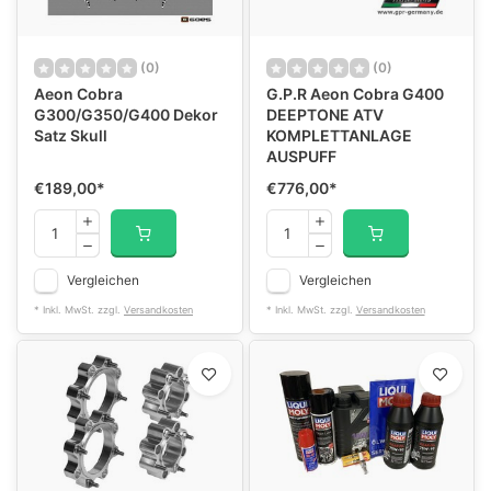
(0)
(0)
Aeon Cobra
G.P.R Aeon Cobra G400
G300/G350/G400 Dekor
DEEPTONE ATV
Satz Skull
KOMPLETTANLAGE
AUSPUFF
€189,00
*
€776,00
*
Vergleichen
Vergleichen
* Inkl. MwSt. zzgl.
Versandkosten
* Inkl. MwSt. zzgl.
Versandkosten