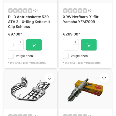
(0)
(0)
D.I.D Antriebskette 520
XRW Nerfbars R1 für
ATV 2 - X-Ring Kette mit
Yamaha YFM700R
Clip Schloss
€97,00
*
€269,00
*
Vergleichen
Vergleichen
* Inkl. MwSt. zzgl.
Versandkosten
* Inkl. MwSt. zzgl.
Versandkosten