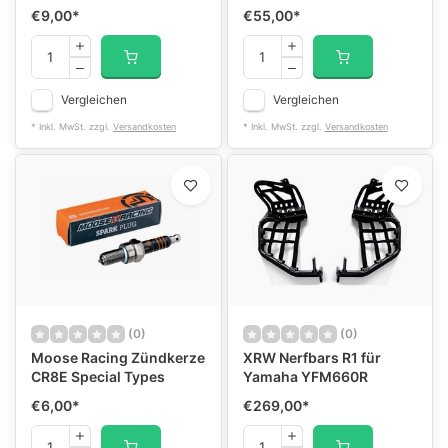
€9,00
*
€55,00
*
Vergleichen
Vergleichen
* Inkl. MwSt. zzgl.
Versandkosten
* Inkl. MwSt. zzgl.
Versandkosten
(0)
(0)
Moose Racing Zündkerze
XRW Nerfbars R1 für
CR8E Special Types
Yamaha YFM660R
€6,00
*
€269,00
*