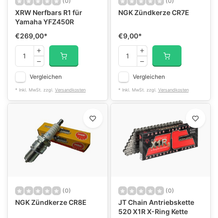
(0)
(0)
XRW Nerfbars R1 für
NGK Zündkerze CR7E
Yamaha YFZ450R
€269,00
*
€9,00
*
Vergleichen
Vergleichen
* Inkl. MwSt. zzgl.
Versandkosten
* Inkl. MwSt. zzgl.
Versandkosten
(0)
(0)
NGK Zündkerze CR8E
JT Chain Antriebskette
520 X1R X-Ring Kette