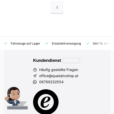
1
Fahrzeuge auf Lager
Ersatzteilversorgung
Seit 18 Jahren
Kundendienst
Häufig gestellte Fragen
office@quadatvshop.at
06769232554