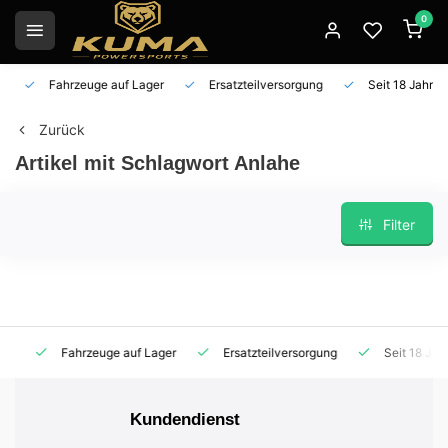
0
Fahrzeuge auf Lager
Ersatzteilversorgung
Seit 18 Jahren 
Zurück
Artikel mit Schlagwort Anlahe
Filter
Fahrzeuge auf Lager
Ersatzteilversorgung
Seit 18 Jahren
Kundendienst