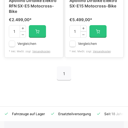
Apollino Dirtbike Elektro
Apollino Dirtbike Elektro
RFN SX-E5 Motocross-
SX-E15 Motocross-Bike
Bike
€2.499,00
*
€5.499,00
*
Vergleichen
Vergleichen
* Inkl. MwSt. zzgl.
Versandkosten
* Inkl. MwSt. zzgl.
Versandkosten
1
Fahrzeuge auf Lager
Ersatzteilversorgung
Seit 18 Jahren