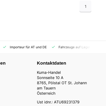
1
Importeur für AT und DE
Fahrzeuge auf Lager
Ersatzt
nen
Kontaktdaten
Kuma-Handel
Sonnseite 10 A
8765, Pölstal OT St. Johann
am Tauern
Österreich
Ust idnr.: ATU69231379