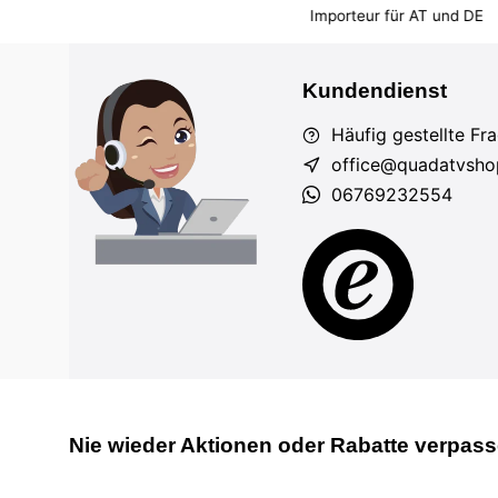
em Markt
Importeur für AT und DE
Fahrzeuge auf Lager
Kundendienst
Häufig gestellte Fr
office@quadatvsho
06769232554
Nie wieder Aktionen oder Rabatte verpas