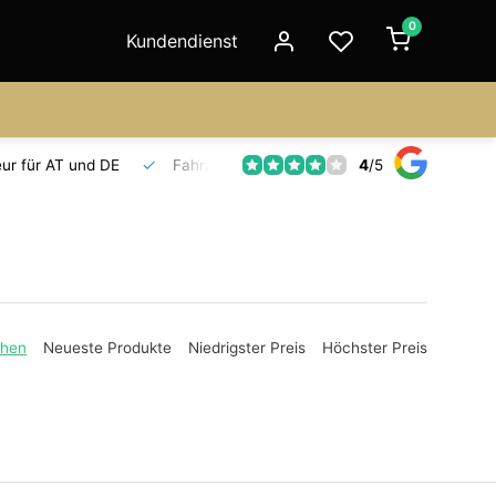
0
Kundendienst
4
/
5
Fahrzeuge auf Lager
Ersatzteilversorgung
Seit 18 Jahre
ehen
Neueste Produkte
Niedrigster Preis
Höchster Preis