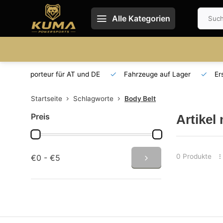
Alle Kategorien
 und DE
Fahrzeuge auf Lager
Ersatzteilversorgung
Startseite
Schlagworte
Body Belt
Preis
Artikel
0 Produkte
€0 - €5