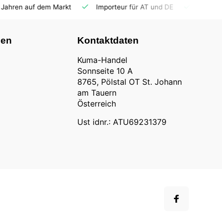
Importeur für AT und DE
Fahrzeuge auf Lager
Ersatz
nen
Kontaktdaten
Kuma-Handel
Sonnseite 10 A
8765, Pölstal OT St. Johann
am Tauern
Österreich
Ust idnr.: ATU69231379