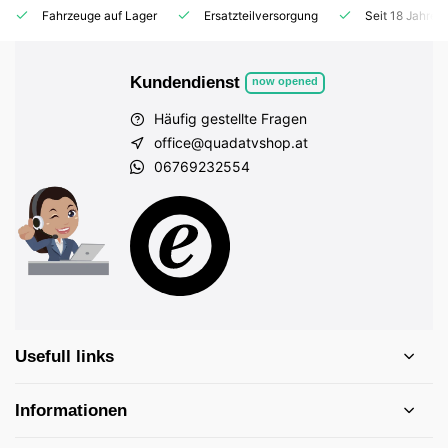
Fahrzeuge auf Lager
Ersatzteilversorgung
Seit 18 Jahren
Kundendienst
now opened
Häufig gestellte Fragen
office@quadatvshop.at
06769232554
Usefull links
Informationen