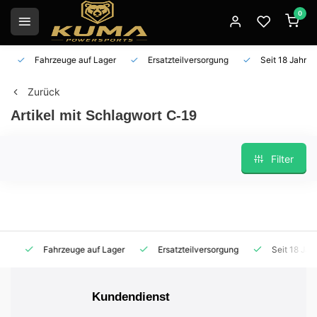
0
Fahrzeuge auf Lager
Ersatzteilversorgung
Seit 18 Jahren 
Zurück
Artikel mit Schlagwort C-19
Filter
Fahrzeuge auf Lager
Ersatzteilversorgung
Seit 18 Jahren
Kundendienst