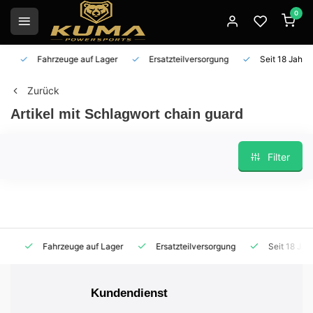
0
Fahrzeuge auf Lager
Ersatzteilversorgung
Seit 18 Jahren 
Zurück
Artikel mit Schlagwort chain guard
Filter
Fahrzeuge auf Lager
Ersatzteilversorgung
Seit 18 Jahren
Kundendienst