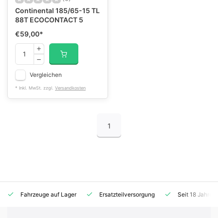
Continental 185/65-15 TL
88T ECOCONTACT 5
€59,00
*
Vergleichen
* Inkl. MwSt. zzgl.
Versandkosten
1
Fahrzeuge auf Lager
Ersatzteilversorgung
Seit 18 Jahren