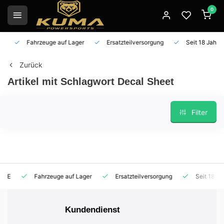
0
Fahrzeuge auf Lager
Ersatzteilversorgung
Seit 18 Jahren 
Zurück
Artikel mit Schlagwort Decal Sheet
Filter
Fahrzeuge auf Lager
Ersatzteilversorgung
Seit 18 Jahren
Kundendienst