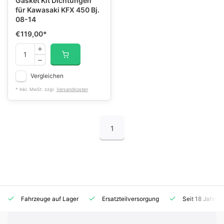
Gasket Kit Dichtungen
für Kawasaki KFX 450 Bj.
08-14
€119,00
*
Vergleichen
* Inkl. MwSt. zzgl.
Versandkosten
1
Fahrzeuge auf Lager
Ersatzteilversorgung
Seit 18 Jahren