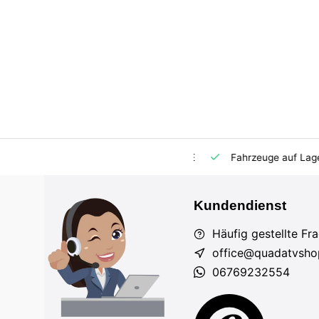
m Markt
Importeur für AT und DE
Fahrzeuge auf Lager
Kundendienst
Häufig gestellte Fr
office@quadatvsho
06769232554