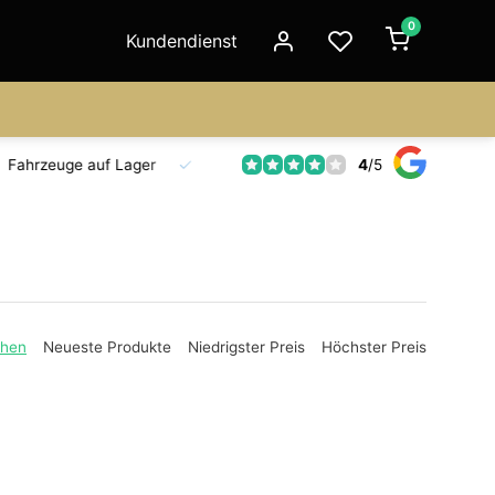
0
Kundendienst
4
/
5
Fahrzeuge auf Lager
Ersatzteilversorgung
Seit 18 Jahre
ehen
Neueste Produkte
Niedrigster Preis
Höchster Preis