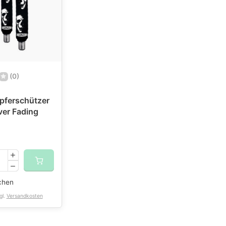
(0)
pferschützer
er Fading
chen
gl.
Versandkosten