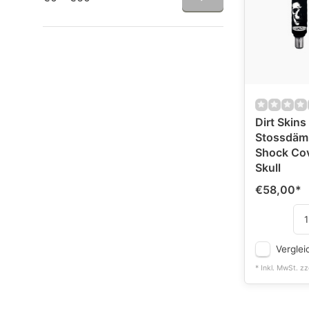
Dirt Skins
Stossdäm
Shock Cov
Skull
€58,00
*
Verglei
* Inkl. MwSt. zz