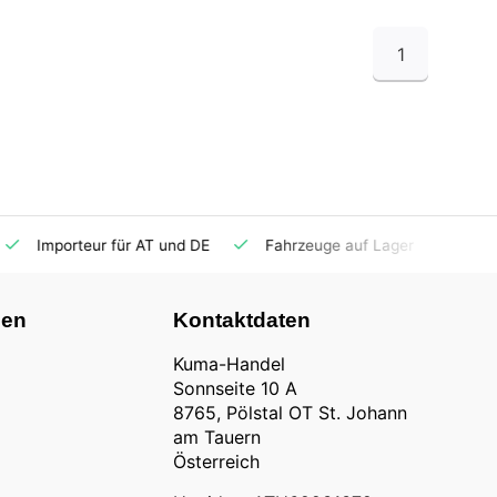
1
Importeur für AT und DE
Fahrzeuge auf Lager
Ersatzt
nen
Kontaktdaten
Kuma-Handel
Sonnseite 10 A
8765, Pölstal OT St. Johann
am Tauern
Österreich