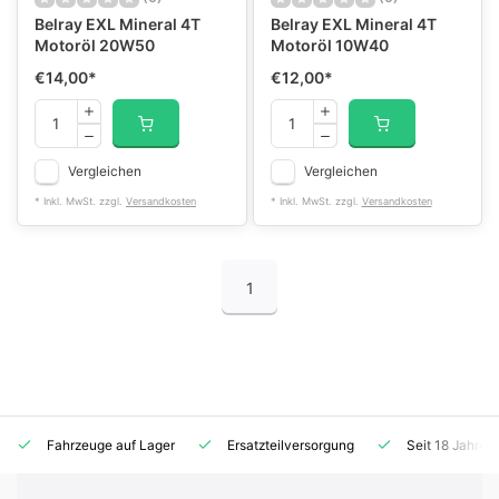
Belray EXL Mineral 4T
Belray EXL Mineral 4T
Motoröl 20W50
Motoröl 10W40
€14,00
*
€12,00
*
Vergleichen
Vergleichen
* Inkl. MwSt. zzgl.
Versandkosten
* Inkl. MwSt. zzgl.
Versandkosten
1
Fahrzeuge auf Lager
Ersatzteilversorgung
Seit 18 Jahren