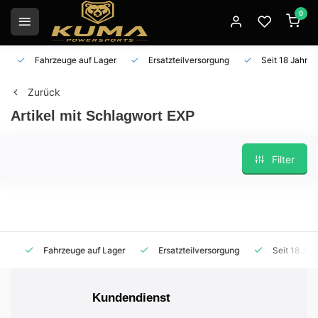
0
Fahrzeuge auf Lager
Ersatzteilversorgung
Seit 18 Jahren 
Zurück
Artikel mit Schlagwort EXP
Filter
Fahrzeuge auf Lager
Ersatzteilversorgung
Seit 18 Jahren
Kundendienst