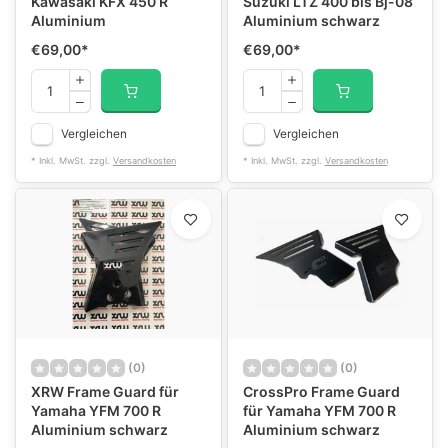
Kawasaki KFX 450 R
Suzuki LTZ 400 bis Bj-08
Aluminium
Aluminium schwarz
€69,00
*
€69,00
*
Vergleichen
Vergleichen
* Inkl. MwSt. zzgl.
Versandkosten
* Inkl. MwSt. zzgl.
Versandkosten
(0)
(0)
XRW Frame Guard für
CrossPro Frame Guard
Yamaha YFM 700 R
für Yamaha YFM 700 R
Aluminium schwarz
Aluminium schwarz