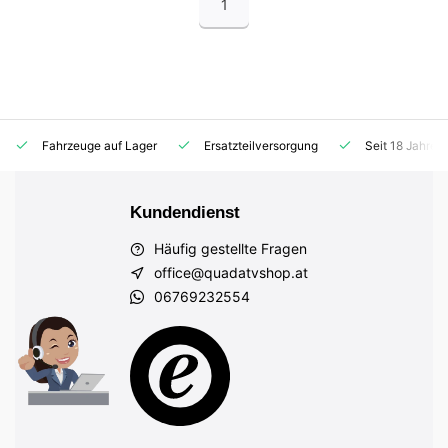
1
Fahrzeuge auf Lager
Ersatzteilversorgung
Seit 18 Jahren
Kundendienst
Häufig gestellte Fragen
office@quadatvshop.at
06769232554