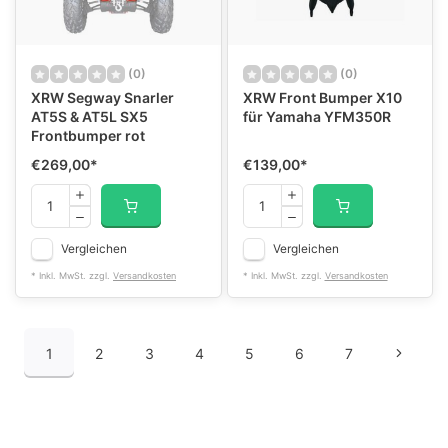
(0)
(0)
XRW Segway Snarler
XRW Front Bumper X10
AT5S & AT5L SX5
für Yamaha YFM350R
Frontbumper rot
€269,00
*
€139,00
*
Vergleichen
Vergleichen
* Inkl. MwSt. zzgl.
Versandkosten
* Inkl. MwSt. zzgl.
Versandkosten
1
2
3
4
5
6
7