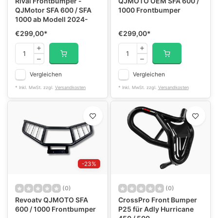
Rival Frontbumper -
QJMOTO OEM SFA 600 /
QJMotor SFA 600 / SFA
1000 Frontbumper
1000 ab Modell 2024-
€299,00
*
€299,00
*
Vergleichen
Vergleichen
* Inkl. MwSt. zzgl.
Versandkosten
* Inkl. MwSt. zzgl.
Versandkosten
-23%
(0)
(0)
Revoatv QJMOTO SFA
CrossPro Front Bumper
600 / 1000 Frontbumper
P25 für Adly Hurricane