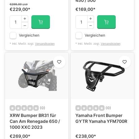
450 / 500
€299,00
UVP
€229,00
*
€169,00
*
Vergleichen
Vergleichen
* Inkl. MwSt. zzgl.
Versandkosten
* Inkl. MwSt. zzgl.
Versandkosten
(0)
(0)
XRW Bumper BR31 für
Yamaha Front Bumper
Can Am Renegade 650 /
GYTR Yamaha YFM700R
1000 XXC 2023
€269,00
*
€238,00
*