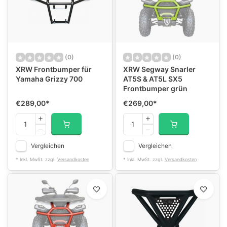
(0)
(0)
XRW Frontbumper für
XRW Segway Snarler
Yamaha Grizzy 700
AT5S & AT5L SX5
Frontbumper grün
€289,00
*
€269,00
*
Vergleichen
Vergleichen
* Inkl. MwSt. zzgl.
Versandkosten
* Inkl. MwSt. zzgl.
Versandkosten