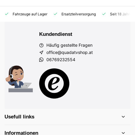
Fahrzeuge auf Lager
Ersatzteilversorgung
Seit 18 Jahren
Kundendienst
Häufig gestellte Fragen
office@quadatvshop.at
06769232554
Usefull links
Informationen