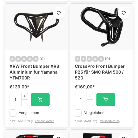
(0)
(0)
XRW Front Bumper XR8
CrossPro Front Bumper
Aluminium für Yamaha
P25 für SMC RAM 500 /
YFM700R
520
€139,00
*
€169,00
*
Vergleichen
Vergleichen
* Inkl. MwSt. zzgl.
Versandkosten
* Inkl. MwSt. zzgl.
Versandkosten