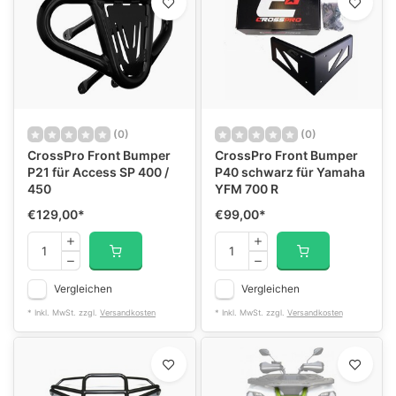
(0)
(0)
CrossPro Front Bumper
CrossPro Front Bumper
P21 für Access SP 400 /
P40 schwarz für Yamaha
450
YFM 700 R
€129,00
*
€99,00
*
Vergleichen
Vergleichen
* Inkl. MwSt. zzgl.
Versandkosten
* Inkl. MwSt. zzgl.
Versandkosten