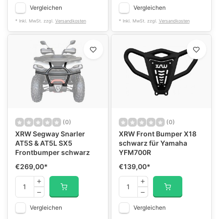
Vergleichen
Vergleichen
* Inkl. MwSt. zzgl.
Versandkosten
* Inkl. MwSt. zzgl.
Versandkosten
(0)
(0)
XRW Segway Snarler
XRW Front Bumper X18
AT5S & AT5L SX5
schwarz für Yamaha
Frontbumper schwarz
YFM700R
€269,00
*
€139,00
*
Vergleichen
Vergleichen