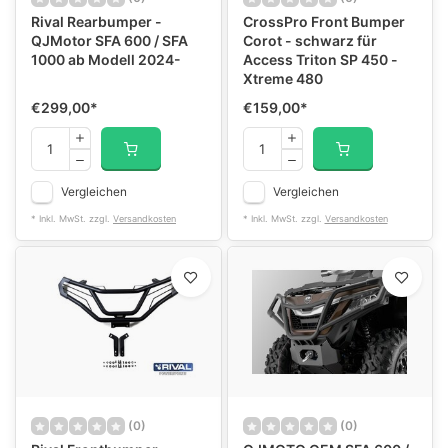
Rival Rearbumper -
CrossPro Front Bumper
QJMotor SFA 600 / SFA
Corot - schwarz für
1000 ab Modell 2024-
Access Triton SP 450 -
Xtreme 480
€299,00
*
€159,00
*
Vergleichen
Vergleichen
* Inkl. MwSt. zzgl.
Versandkosten
* Inkl. MwSt. zzgl.
Versandkosten
(0)
(0)