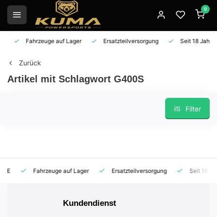
0
Fahrzeuge auf Lager
Ersatzteilversorgung
Seit 18 Jahren 
Zurück
Artikel mit Schlagwort G400S
Filter
Fahrzeuge auf Lager
Ersatzteilversorgung
Seit 18 Jahren
Kundendienst